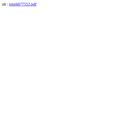
alt :
jsmrh877552.pdf